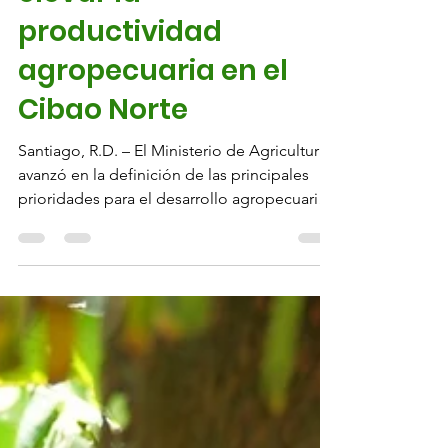
elevar la
productividad
agropecuaria en el
Cibao Norte
Santiago, R.D. – El Ministerio de Agricultura
avanzó en la definición de las principales
prioridades para el desarrollo agropecuario
de la Regional Cibao Norte, durante una
jornada de planificación en la que
autoridades, productores y representantes
del sector consensuaron acciones para
fortalecer la productividad, la asistencia
técnica y la competitividad en las provincias
Santiago, Espaillat y Puerto Plata. La Jornada
de Priorización y Articulación del Sector