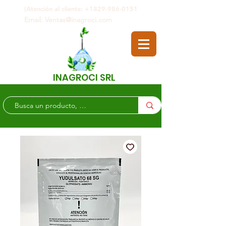
(Atención al cliente: +1829-986-0151
Email: Ventas@inagroci.com
INAGROCI SRL