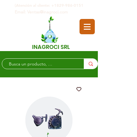
(Atención al cliente: +1829-986-0151
Email: Ventas@inagroci.com
INAGROCI SRL