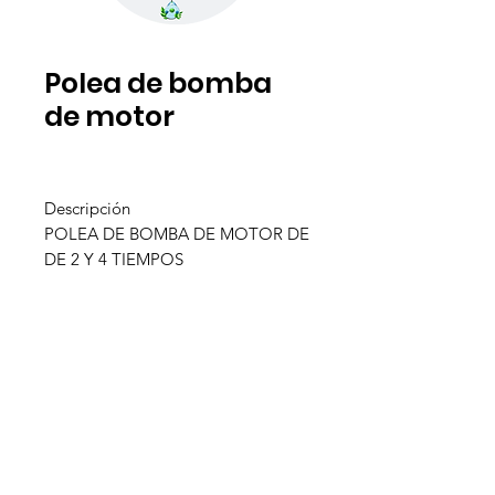
Polea de bomba
de motor
Descripción
POLEA DE BOMBA DE MOTOR DE
DE 2 Y 4 TIEMPOS
Inagroci S.R.L
¿Necesitas ayuda?
Visita
Atención al Cliente
para
ayuda o llámanos al