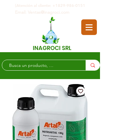
(Atención al cliente: +1829-986-0151
Email: Ventas@inagroci.com
INAGROCI SRL