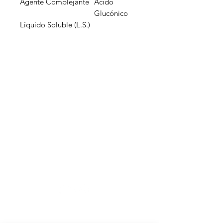
Agente Complejante
Ácido
Glucónico
Líquido Soluble (L.S.)
Inagroci S.R.L
¿Necesitas ayuda?
Visita
Atención al Cliente
para
ayuda o llámanos al
(829) 986-0151