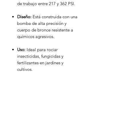
de trabajo entre 217 y 362 PSI.
Diseño:
Está construida con una
bomba de alta precisión y
cuerpo de bronce resistente a
químicos agresivos.
Uso:
Ideal para rociar
insecticidas, fungicidas y
fertilizantes en jardines y
cultivos.
Inagroci S.R.L
¿Necesitas ayuda?
Visita
Atención al Cliente
para