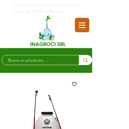
(Atención al cliente: +1829-986-0151
Email: Ventas@inagroci.com
INAGROCI SRL