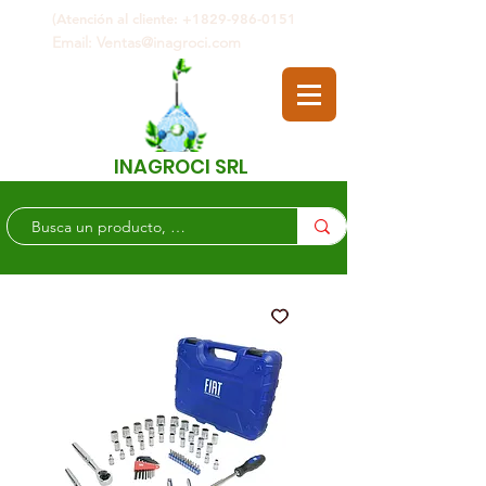
(Atención al cliente: +1829-986-0151
Email: Ventas@inagroci.com
INAGROCI SRL