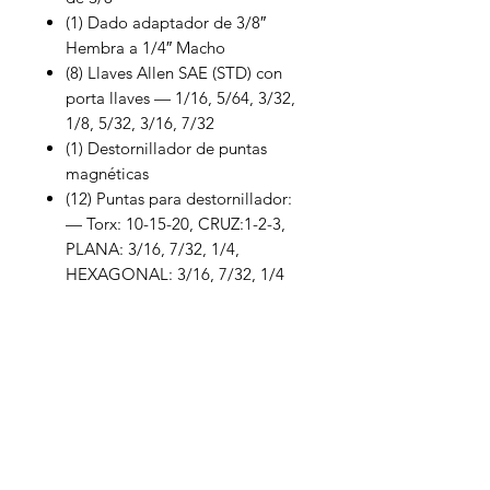
(1) Dado adaptador de 3/8″
Hembra a 1/4″ Macho
(8) Llaves Allen SAE (STD) con
porta llaves — 1/16, 5/64, 3/32,
1/8, 5/32, 3/16, 7/32
(1) Destornillador de puntas
magnéticas
(12) Puntas para destornillador:
— Torx: 10-15-20, CRUZ:1-2-3,
PLANA: 3/16, 7/32, 1/4,
HEXAGONAL: 3/16, 7/32, 1/4
Inagroci S.R.L
¿Necesitas ayuda?
Visita
Atención al Cliente
para