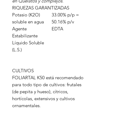
en Quelatos y complejos.
RIQUEZAS GARANTIZADAS
Potasio (K2O)
33.00% p/p =
soluble en agua
50.16% p/v
Agente
EDTA
Estabilizante
Líquido Soluble
(L.S.)
CULTIVOS
FOLIARTAL K50 está recomendado
para todo tipo de cultivos: frutales
(de pepita y hueso), cítricos,
hortícolas, extensivos y cultivos
ornamentales.
Inagroci S.R.L