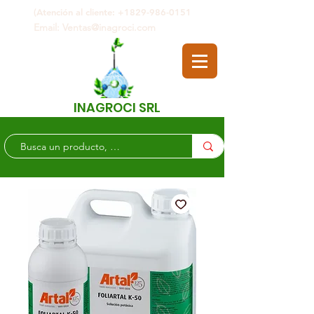
(Atención al cliente: +1829-986-0151
Email: Ventas@inagroci.com
INAGROCI SRL