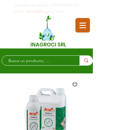
(Atención al cliente: +1829-986-0151
Email: Ventas@inagroci.com
INAGROCI SRL