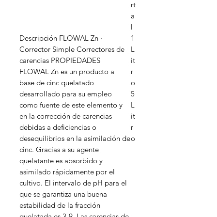
rt
a
l
Descripción FLOWAL Zn ·
1
Corrector Simple Correctores de
L
carencias PROPIEDADES
it
FLOWAL Zn es un producto a
r
base de cinc quelatado
o
desarrollado para su empleo
5
como fuente de este elemento y
L
en la corrección de carencias
it
debidas a deficiencias o
r
desequilibrios en la asimilación de
o
cinc. Gracias a su agente
quelatante es absorbido y
asimilado rápidamente por el
cultivo. El intervalo de pH para el
que se garantiza una buena
estabilidad de la fracción
quelatada es 3-9. Las carencias de