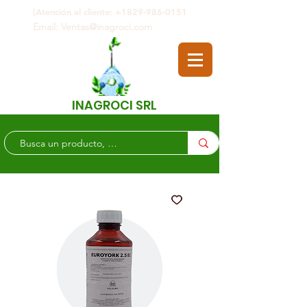
(Atención al cliente: +1829-986-0151
Email: Ventas@inagroci.com
INAGROCI SRL