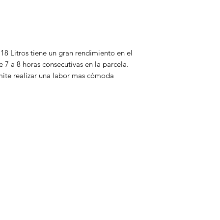
 18 Litros tiene un gran rendimiento en el
 7 a 8 horas consecutivas en la parcela.
mite realizar una labor mas cómoda
Categorías
In
Aspersoras
FA
Bioactivador
Ac
Bioestimulante
Ate