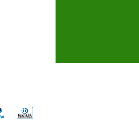
icaciones
go