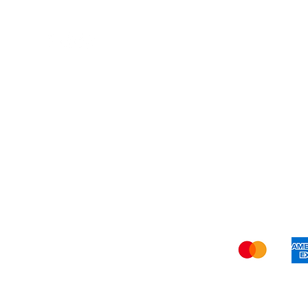
(829) 986-0151
Cátalogo
Blog
Contacto
Enví