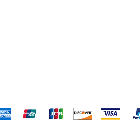
Nutricionales
Ub
Respuestos de bombas
Activadores Inmunol
ogicos
o y devoluciones
Términos y condiciones
Métodos de pa
Aceptamos los siguientes métodos de pago