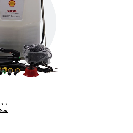
tros
tros