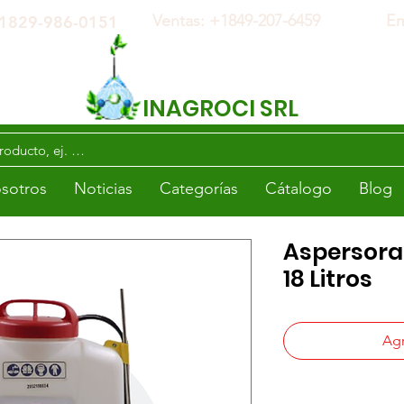
Ventas: +1
849-207-6459
Em
 +1829-986-0151
INAGROCI SRL
sotros
Noticias
Categorías
Cátalogo
Blog
Aspersora 
18 Litros
Agr