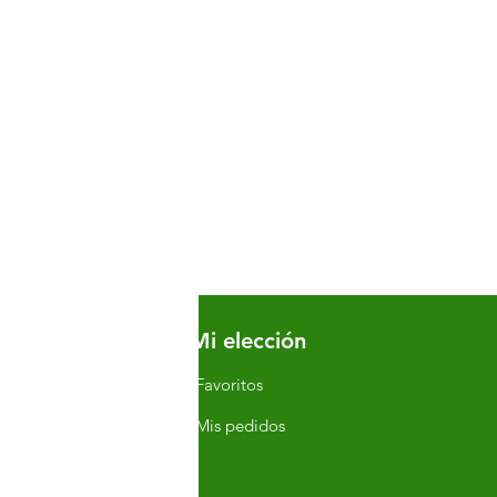
Mi elección
fo
Q
Favoritos
erca de
Mis pedidos
nción al cliente