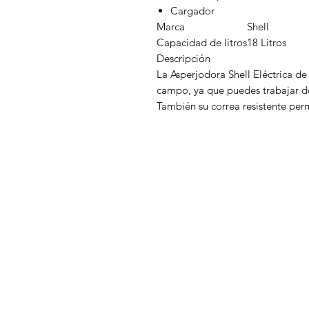
Cargador
Marca
Shell
Capacidad de litros
18 Litros
Descripción
La Asperjodora Shell Eléctrica de
campo, ya que puedes trabajar de
También su correa resistente per
Inagroci S.R.L
Menú
Inicio
¿Necesitas ayuda?
Nosotros
Visita
Atención al Cliente
Noticias
para ayuda o llámanos al
Categorías