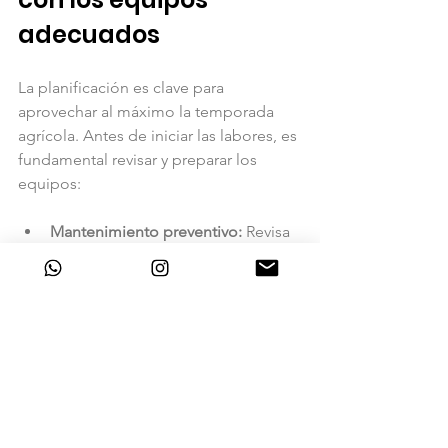
adecuados
La planificación es clave para 
aprovechar al máximo la temporada 
agrícola. Antes de iniciar las labores, es 
fundamental revisar y preparar los 
equipos:
Mantenimiento preventivo:
 Revisa 
motores, filtros, neumáticos y 
sistemas hidráulicos.
Capacitación:
 Asegúrate de que 
los operadores conozcan el 
funcionamiento y las medidas de 
seguridad.
Inventario de insumos:
 Ten a mano 
repuestos, lubricantes y 
herramientas adicionales.