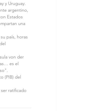
ay y Uruguay.
nte argentino, 
 con Estados 
ompartan una 
 su país, horas 
del 
sula von der 
as… es el 
so".
o (PIB) del 
er ratificado 