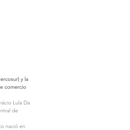
rcosur) y la 
re comercio 
nácio Lula Da 
ntral de 
to nació en 