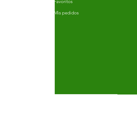
Q
Favoritos
erca de
Mis pedidos
nción al cliente
icaciones
go