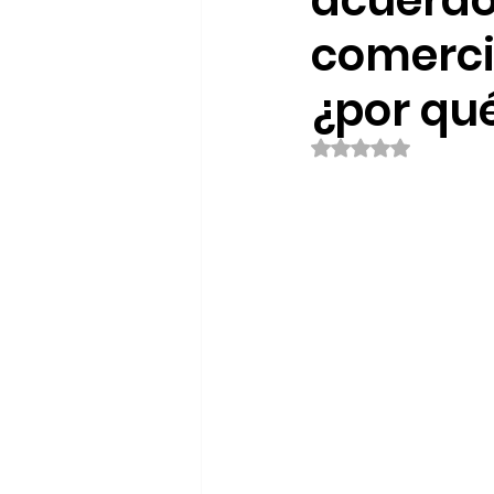
acuerdo 
comerci
¿por qu
Obtuvo NaN de 5 es