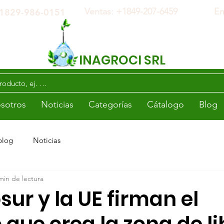
Ventas: +1
849-207-6459
Em
 +1829-986-0151
INAGROCI SRL
sotros
Noticias
Categorías
Cátalogo
Blog
blog
Noticias
min de lectura
sur y la UE firman el