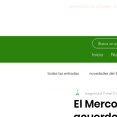
(Atención al cliente:
Inicio
No
todas las entradas
novedades del 
inagrocird
7 mar
2 
El Merco