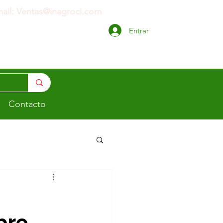
ail: Ventas@inagroci.com
Entrar
Contacto