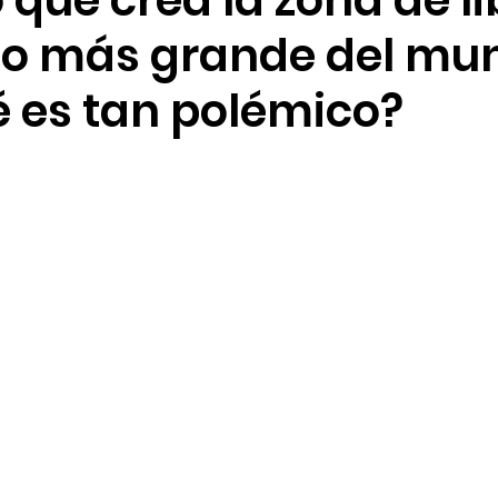
que crea la zona de li
o más grande del mu
é es tan polémico?
trellas.